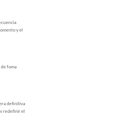
recuencia
momento y el
r de foma
ra definitiva
y redefinir el