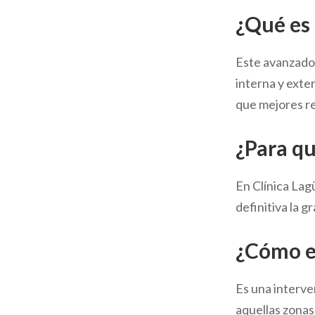
¿Qué es
Este avanzado 
interna y exte
que mejores r
¿Para q
En Clínica La
definitiva la gr
¿Cómo e
Es una interve
aquellas zonas 