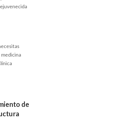
rejuvenecida
necesitas
a medicina
línica
amiento de
ructura