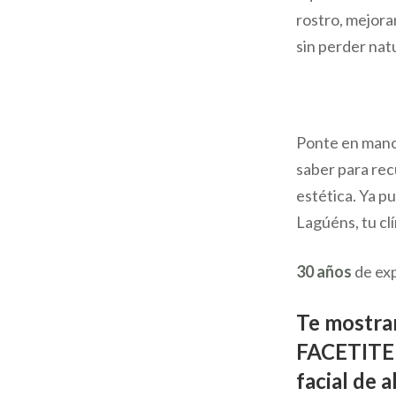
rostro, mejora
sin perder nat
Ponte en man
saber para recu
estética. Ya pu
Lagúéns, tu cl
30 años
de exp
Te mostram
FACETITE p
facial de 