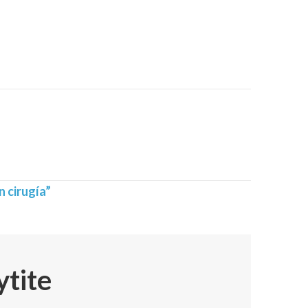
n cirugía”
ytite