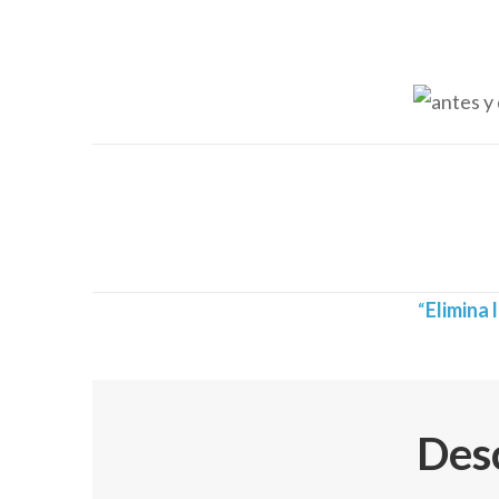
“
Elimina 
Desc