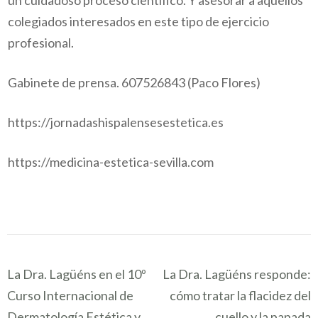
un cuidadoso proceso científico. Y asesorar a aquellos
colegiados interesados en este tipo de ejercicio
profesional.
Gabinete de prensa. 607526843 (Paco Flores)
https://jornadashispalensesestetica.es
https://medicina-estetica-sevilla.com
Navegación
La Dra. Lagüéns en el 10º
La Dra. Lagüéns responde:
de
Curso Internacional de
cómo tratar la flacidez del
entradas
Dermatología Estética y
cuello y la papada