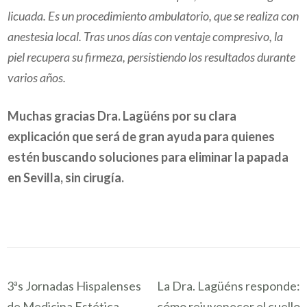
licuada. Es un procedimiento ambulatorio, que se realiza con
anestesia local. Tras unos días con ventaje compresivo, la
piel recupera su firmeza, persistiendo los resultados durante
varios años.
Muchas gracias Dra. Lagüéns por su clara
explicación que será de gran ayuda para quienes
estén buscando soluciones para eliminar la papada
en Sevilla, sin cirugía.
Navegación
3ªs Jornadas Hispalenses
La Dra. Lagüéns responde:
de
de Medicina Estética
cómo rejuvenecer el cuello